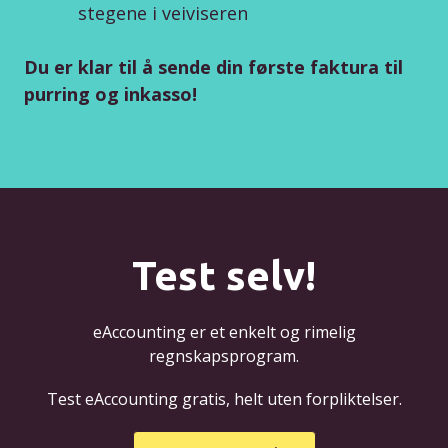
stegene i veiviseren
Du er klar til å sende din første faktura til
purring og inkasso!
Test selv!
eAccounting er et enkelt og rimelig
regnskapsprogram.
Test eAccounting gratis, helt uten forpliktelser.